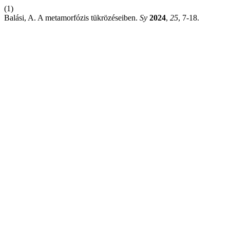
(1)
Balási, A. A metamorfózis tükrözéseiben.
Sy
2024
,
25
, 7-18.