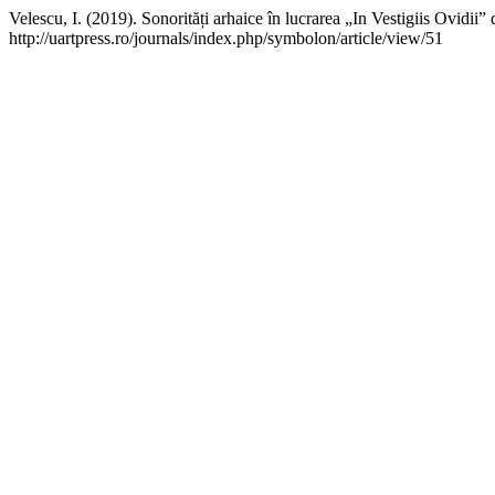
Velescu, I. (2019). Sonorități arhaice în lucrarea „In Vestigiis Ovidii
http://uartpress.ro/journals/index.php/symbolon/article/view/51