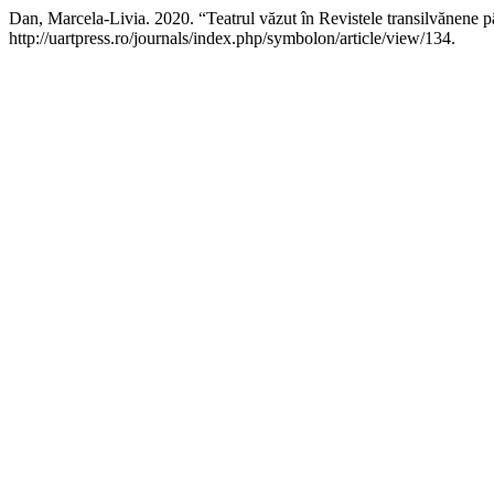
Dan, Marcela-Livia. 2020. “Teatrul văzut în Revistele transilvănene 
http://uartpress.ro/journals/index.php/symbolon/article/view/134.