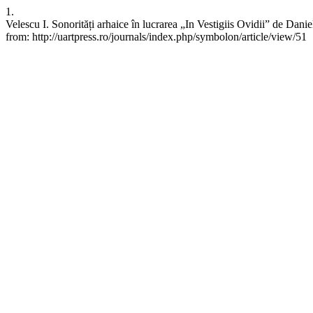
1.
Velescu I. Sonorități arhaice în lucrarea „In Vestigiis Ovidii” de Dan
from: http://uartpress.ro/journals/index.php/symbolon/article/view/51