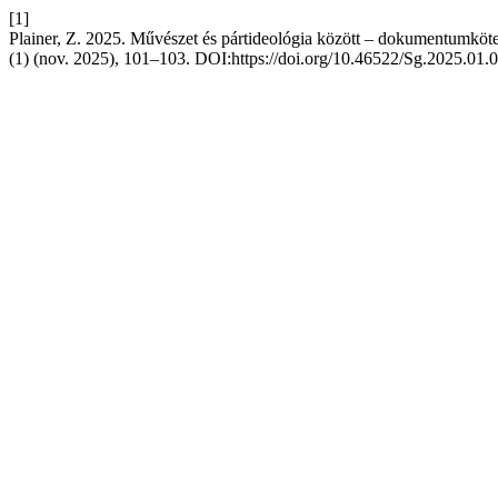
[1]
Plainer, Z. 2025. Művészet és pártideológia között – dokumentumkötet
(1) (nov. 2025), 101–103. DOI:https://doi.org/10.46522/Sg.2025.01.0