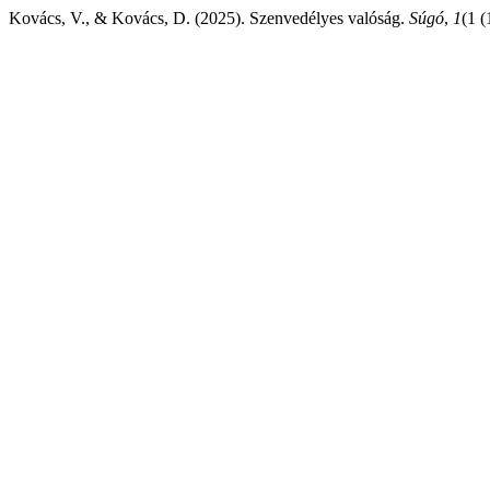
Kovács, V., & Kovács, D. (2025). Szenvedélyes valóság.
Súgó
,
1
(1 (