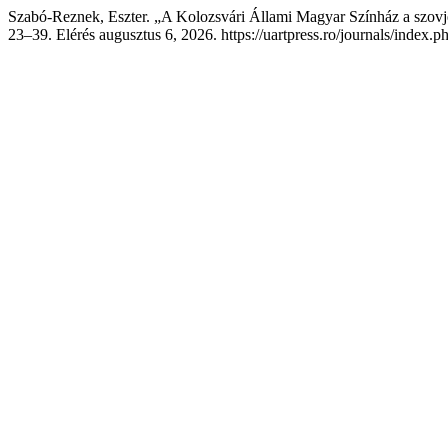
Szabó-Reznek, Eszter. „A Kolozsvári Állami Magyar Színház a szovjet
23–39. Elérés augusztus 6, 2026. https://uartpress.ro/journals/index.p