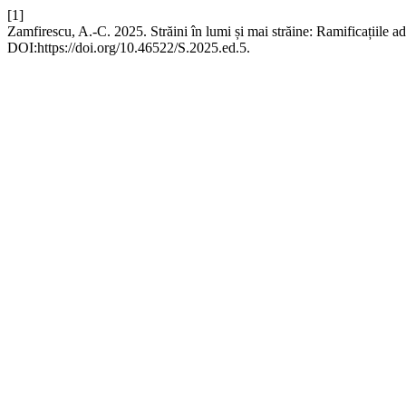
[1]
Zamfirescu, A.-C. 2025. Străini în lumi și mai străine: Ramificațiile a
DOI:https://doi.org/10.46522/S.2025.ed.5.