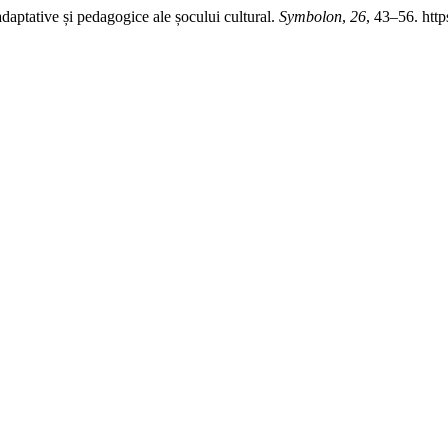
adaptative și pedagogice ale șocului cultural.
Symbolon
,
26
, 43–56. htt