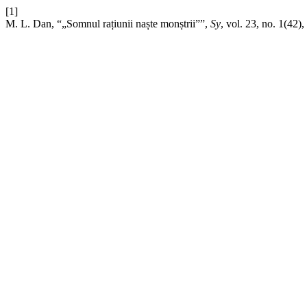
[1]
M. L. Dan, “„Somnul rațiunii naște monștrii””,
Sy
, vol. 23, no. 1(42)