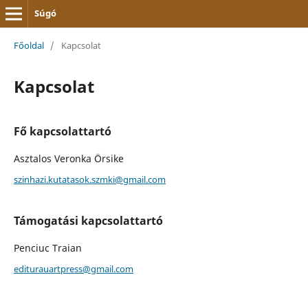
Súgó
Főoldal
/
Kapcsolat
Kapcsolat
Fő kapcsolattartó
Asztalos Veronka Örsike
szinhazi.kutatasok.szmki@gmail.com
Támogatási kapcsolattartó
Penciuc Traian
editurauartpress@gmail.com