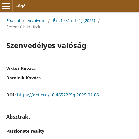
Súgó
Főoldal
/
Archívum
/
Évf. 1 szám 1 (1) (2025)
/
Recenziók, kritikák
Szenvedélyes valóság
Viktor Kovács
Dominik Kovács
DOI:
https://doi.org/10.46522/Sg.2025.01.06
Absztrakt
Passionate reality