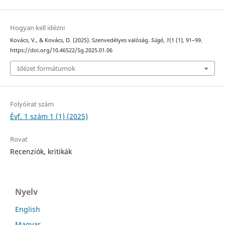
Hogyan kell idézni
Kovács, V., & Kovács, D. (2025). Szenvedélyes valóság.
Súgó
,
1
(1 (1), 91–99.
https://doi.org/10.46522/Sg.2025.01.06
Idézet formátumok
Folyóirat szám
Évf. 1 szám 1 (1) (2025)
Rovat
Recenziók, kritikák
Nyelv
English
Magyar