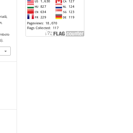
ială,
n
,
ymbolo
6).