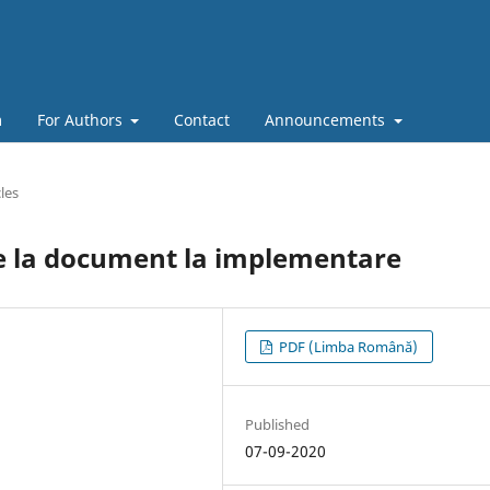
m
For Authors
Contact
Announcements
cles
de la document la implementare
PDF (Limba Română)
Published
07-09-2020