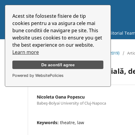
Acest site foloseste fisiere de tip
Symbolon
cookies pentru a va asigura cele mai
bune conditii de navigare pe site. This
Current
Archives
About
Editorial Tea
website uses cookies to ensure you get
the best experience on our website.
Learn more
Home
/
Archives
/
Vol. 20 No. 2(37) (2019)
/
Arti
De acord/I agree
Construcția repertorială, 
Powered by WebsitePolicies
Nicoleta Oana Popescu
Babeş-Bolyai University of Cluj-Napoca
Keywords:
theatre, law