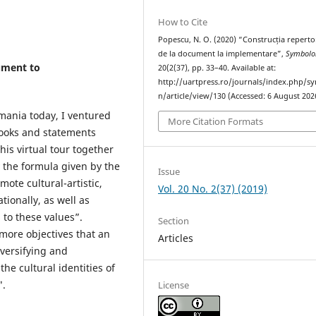
How to Cite
Popescu, N. O. (2020) “Construcția repertor
de la document la implementare”,
Symbolo
ument to
20(2(37), pp. 33–40. Available at:
http://uartpress.ro/journals/index.php/s
n/article/view/130 (Accessed: 6 August 202
omania today, I ventured
More Citation Formats
 books and statements
his virtual tour together
y the formula given by the
Issue
mote cultural-artistic,
Vol. 20 No. 2(37) (2019)
tionally, as well as
to these values”.
Section
more objectives that an
Articles
iversifying and
he cultural identities of
".
License