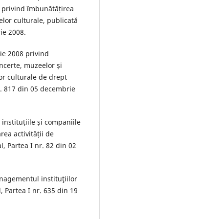
 privind îmbunătățirea
lor culturale, publicată
rie 2008.
e 2008 privind
ncerte, muzeelor și
lor culturale de drept
nr. 817 din 05 decembrie
nstituțiile și companiile
ea activității de
l, Partea I nr. 82 din 02
agementul instituţiilor
, Partea I nr. 635 din 19