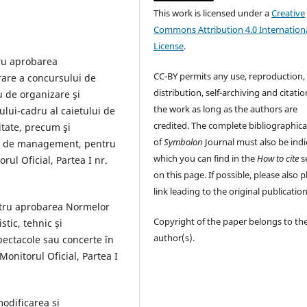
This work is licensed under a
Creative
Commons Attribution 4.0 Internation
License
.
ru aprobarea
CC-BY permits any use, reproduction,
are a concursului de
distribution, self-archiving and citatio
 de organizare şi
the work as long as the authors are
lui-cadru al caietului de
credited. The complete bibliographica
itate, precum şi
of
Symbolon
Journal must also be indi
e de management, pentru
which you can find in the
How to cite
s
orul Oficial, Partea I nr.
on this page. If possible, please also p
link leading to the original publication
tru aprobarea Normelor
Copyright of the paper belongs to th
tic, tehnic și
author(s).
spectacole sau concerte în
 Monitorul Oficial, Partea I
odificarea și