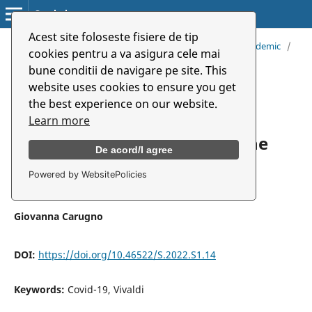
Symbolon
Acest site foloseste fisiere de tip
Home
/
Archives
/
Vol. 23 (2022): Music And Art in Pandemic
/
cookies pentru a va asigura cele mai
Articles
bune conditii de navigare pe site. This
website uses cookies to ensure you get
Music as a Tool to Express
the best experience on our website.
Emotions: Remembering the
Learn more
Quarantine Soundscape at the
De acord/I agree
Middle School
Powered by WebsitePolicies
Giovanna Carugno
DOI:
https://doi.org/10.46522/S.2022.S1.14
Keywords:
Covid-19, Vivaldi