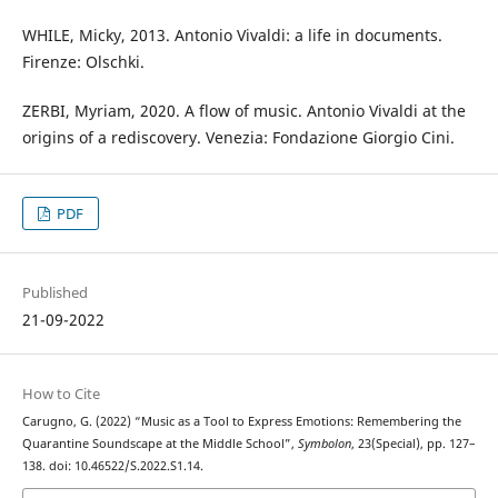
WHILE, Micky, 2013. Antonio Vivaldi: a life in documents.
Firenze: Olschki.
ZERBI, Myriam, 2020. A flow of music. Antonio Vivaldi at the
origins of a rediscovery. Venezia: Fondazione Giorgio Cini.
PDF
Published
21-09-2022
How to Cite
Carugno, G. (2022) “Music as a Tool to Express Emotions: Remembering the
Quarantine Soundscape at the Middle School”,
Symbolon
, 23(Special), pp. 127–
138. doi: 10.46522/S.2022.S1.14.