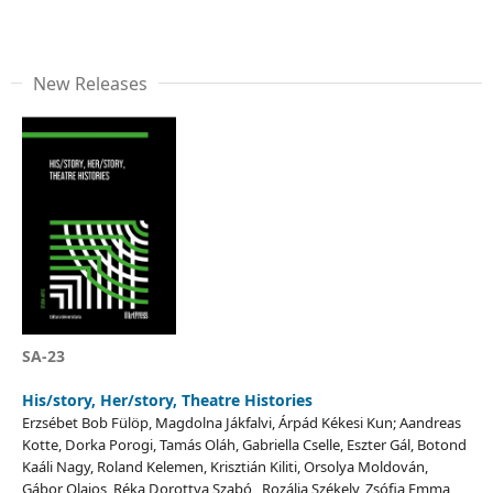
New Releases
SA-23
His/story, Her/story, Theatre Histories
Erzsébet Bob Fülöp, Magdolna Jákfalvi, Árpád Kékesi Kun; Aandreas
Kotte, Dorka Porogi, Tamás Oláh, Gabriella Cselle, Eszter Gál, Botond
Kaáli Nagy, Roland Kelemen, Krisztián Kiliti, Orsolya Moldován,
Gábor Olajos, Réka Dorottya Szabó , Rozália Székely, Zsófia Emma