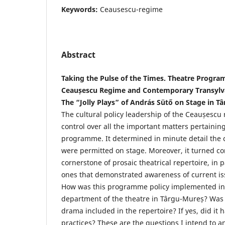
Keywords:
Ceausescu-regime
Abstract
Taking the Pulse of the Times. Theatre Progra
Ceaușescu Regime and Contemporary Transylv
The “Jolly Plays” of András Sütő on Stage in T
The cultural policy leadership of the Ceaușesc
control over all the important matters pertaining
programme. It determined in minute detail the c
were permitted on stage. Moreover, it turned co
cornerstone of prosaic theatrical repertoire, in p
ones that demonstrated awareness of current iss
How was this programme policy implemented in
department of the theatre in Târgu-Mureș? Wa
drama included in the repertoire? If yes, did it
practices? These are the questions I intend to a