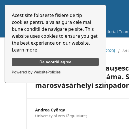
Acest site foloseste fisiere de tip
Symbolon
cookies pentru a va asigura cele mai
bune conditii de navigare pe site. This
Current
Archives
About
Editorial Tea
website uses cookies to ensure you get
the best experience on our website.
Learn more
Home
/
Archives
/
Vol. 21 No. 2 (39) (2020)
/
Arti
De acord/I agree
A kor pulzusán. A Ceaușesc
Powered by WebsitePolicies
az erdélyi magyar dráma. S
marosvásárhelyi színpado
Andrea György
University of Arts Târgu Mureș