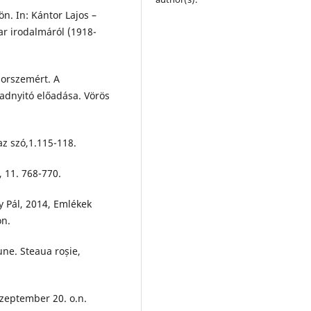
. In: Kántor Lajos –
ar irodalmáról (1918-
porszemért. A
adnyitó előadása. Vörös
az szó,1.115-118.
, 11. 768-770.
y Pál, 2014, Emlékek
on.
ne. Steaua roșie,
 szeptember 20. o.n.