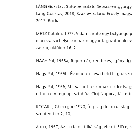
LÁNG Gusztáv, Sütő-bemutató Sepsiszentgyörgyön
Láng Gusztáv, 2018, Száz év kaland Erdély magy
2017. Bookart.
METZ Katalin, 1977, Vidám sirató egy bolyongó 
marosvásárhelyi színház magyar tagozatának év
zászló, október 16. 2.
NAGY Pál, 1965a, Repertoár, rendezés, igény. Ig
Nagy Pál, 1965b, Évad után - évad előtt. Igaz szó
Nagy Pál, 1966, Mit várunk a színháztól? In: Nag
otthona: A tegnapi színház. Cluj-Napoca, Kriteri
ROTARU, Gheorghe,1970, În prag de noua stagiu
szeptember 2. 10.
Anon, 1967, Az irodalmi titkárság jelenti. Előre,