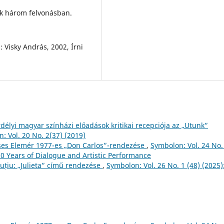
k három felvonásban.
 Visky András, 2002, Írni
rdélyi magyar színházi előadások kritikai recepciója az „Utunk”
: Vol. 20 No. 2(37) (2019)
cses Elemér 1977-es „Don Carlos”-rendezése
,
Symbolon: Vol. 24 No.
60 Years of Dialogue and Artistic Performance
niuțiu: „Julieta” című rendezése
,
Symbolon: Vol. 26 No. 1 (48) (2025)