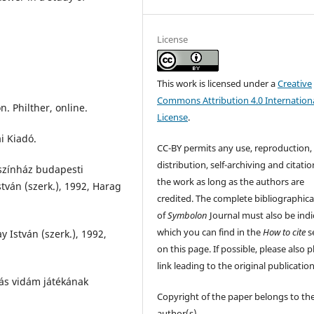
License
This work is licensed under a
Creative
Commons Attribution 4.0 Internation
 Philther, online.
License
.
i Kiadó.
CC-BY permits any use, reproduction,
distribution, self-archiving and citatio
 színház budapesti
the work as long as the authors are
ván (szerk.), 1992, Harag
credited. The complete bibliographica
of
Symbolon
Journal must also be indi
which you can find in the
How to cite
s
 István (szerk.), 1992,
on this page. If possible, please also p
link leading to the original publication
ás vidám játékának
Copyright of the paper belongs to th
author(s).