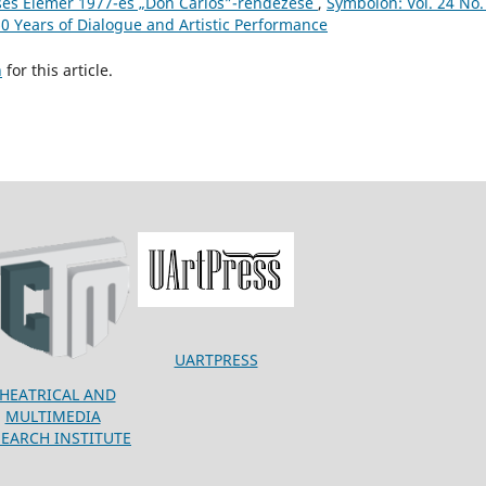
cses Elemér 1977-es „Don Carlos”-rendezése
,
Symbolon: Vol. 24 No.
60 Years of Dialogue and Artistic Performance
h
for this article.
UARTPRESS
HEATRICAL AND
MULTIMEDIA
SEARCH INSTITUTE