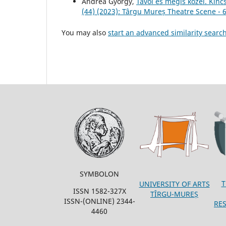
Andrea György,
Távol és mégis közel. Kin
(44) (2023): Târgu Mureș Theatre Scene - 
You may also
start an advanced similarity searc
SYMBOLON
T
UNIVERSITY OF ARTS
ISSN 1582-327X
TÎRGU-MUREȘ
ISSN-(ONLINE) 2344-
RE
4460