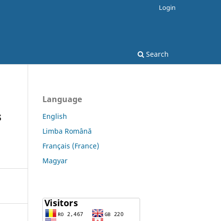
Login
Search
Language
s
English
Limba Română
Français (France)
Magyar