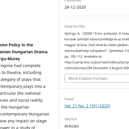
28-12-2020
How to Cite
György, A. . (2020) “A kor pulzusán. A Cea
korszak színházi műsorpolitikája és az erdé
mme Policy in the
magyar dráma. Sütő András vidám játékai 
marosvásárhelyi színpadon”,
Symbolon
, 21
anian Hungarian Drama.
pp. 105–112. Available at:
ârgu-Mureș
http://uartpress.ro/journals/index.php/s
u regime had complete
n/article/view/299 (Accessed: 6 August 202
 to theatre, including
More Citation Formats
ategory of plays that
ntemporary plays into a
articular the national
Issue
ues and social reality.
Vol. 21 No. 2 (39) (2020)
 the Hungarian
s contemporary Hungarian
Section
 have any impact on stage
Articles
nswer in a study of