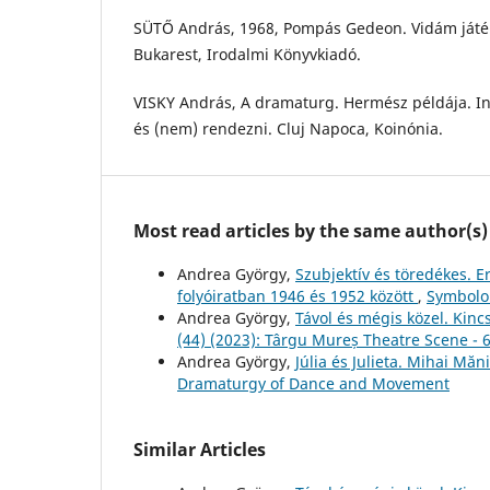
SÜTŐ András, 1968, Pompás Gedeon. Vidám játé
Bukarest, Irodalmi Könyvkiadó.
VISKY András, A dramaturg. Hermész példája. In:
és (nem) rendezni. Cluj Napoca, Koinónia.
Most read articles by the same author(s)
Andrea György,
Szubjektív és töredékes. E
folyóiratban 1946 és 1952 között
,
Symbolon
Andrea György,
Távol és mégis közel. Kin
(44) (2023): Târgu Mureș Theatre Scene - 
Andrea György,
Júlia és Julieta. Mihai Mă
Dramaturgy of Dance and Movement
Similar Articles