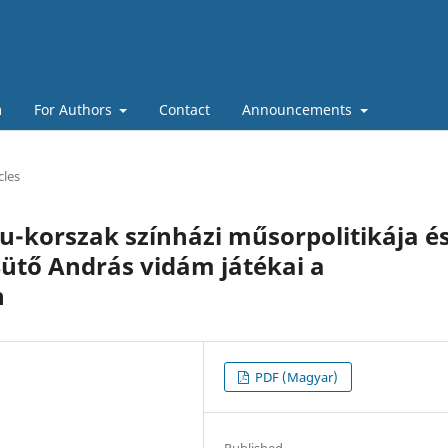
m
For Authors
Contact
Announcements
cles
u-korszak színházi műsorpolitikája é
ütő András vidám játékai a
n
PDF (Magyar)
Published