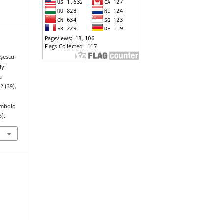
ușescu-
lyi
a
(2 (39),
ymbolo
6).