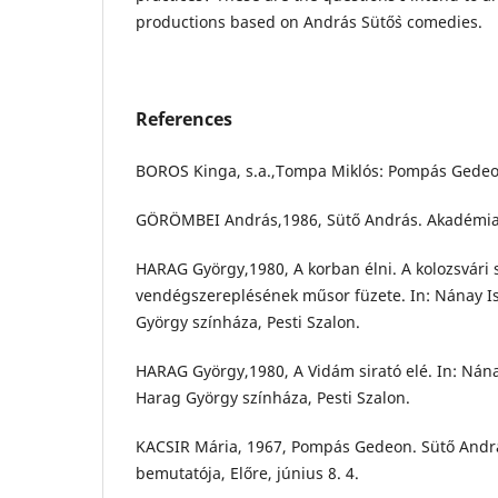
productions based on András Sütő`s comedies.
References
BOROS Kinga, s.a.,Tompa Miklós: Pompás Gedeon.
GÖRÖMBEI András,1986, Sütő András. Akadémia
HARAG György,1980, A korban élni. A kolozsvári
vendégszereplésének műsor füzete. In: Nánay Ist
György színháza, Pesti Szalon.
HARAG György,1980, A Vidám sirató elé. In: Nánay
Harag György színháza, Pesti Szalon.
KACSIR Mária, 1967, Pompás Gedeon. Sütő Andr
bemutatója, Előre, június 8. 4.