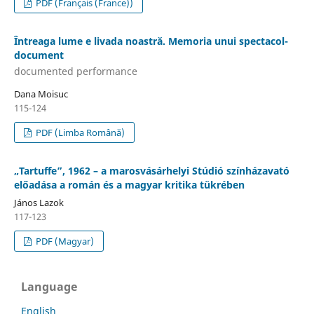
PDF (Français (France))
Întreaga lume e livada noastră. Memoria unui spectacol-
document
documented performance
Dana Moisuc
115-124
PDF (Limba Română)
„Tartuffe”, 1962 – a marosvásárhelyi Stúdió színházavató
előadása a román és a magyar kritika tükrében
János Lazok
117-123
PDF (Magyar)
Language
English