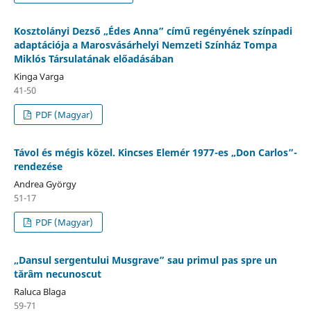
Kosztolányi Dezső „Édes Anna” című regényének színpadi
adaptációja a Marosvásárhelyi Nemzeti Színház Tompa
Miklós Társulatának előadásában
Kinga Varga
41-50
PDF (Magyar)
Távol és mégis közel. Kincses Elemér 1977-es „Don Carlos”-
rendezése
Andrea György
51-17
PDF (Magyar)
„Dansul sergentului Musgrave” sau primul pas spre un
tărâm necunoscut
Raluca Blaga
59-71