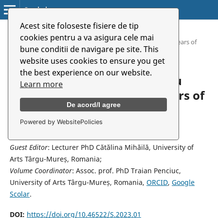
Symbolon
Acest site foloseste fisiere de tip
Home
/
Archives
/
cookies pentru a va asigura cele mai
Vol. 24 No. 1 (44) (2023): Târgu Mureș Theatre Scene - 60 Years of
bune conditii de navigare pe site. This
Dialogue and Artistic Performance
website uses cookies to ensure you get
the best experience on our website.
Vol. 24 No. 1 (44) (2023): Târgu
Learn more
Mureș Theatre Scene - 60 Years of
De acord/I agree
Dialogue and Artistic
Performance
Powered by WebsitePolicies
Guest Editor
: Lecturer PhD Cătălina Mihăilă, University of
Arts Târgu-Mureș, Romania;
Volume Coordinator
: Assoc. prof. PhD Traian Penciuc,
University of Arts Târgu-Mureș, Romania,
ORCID
,
Google
Scolar
.
DOI:
https://doi.org/10.46522/S.2023.01