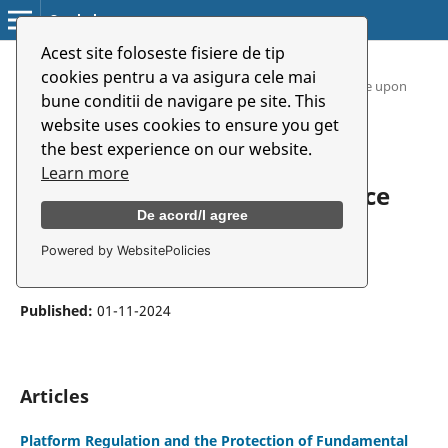
Symbolon
Acest site foloseste fisiere de tip
Home
/
Archives
/
cookies pentru a va asigura cele mai
Vol. 25 No. 2 (47) (2024): The Impact of Artificial Intelligence upon
bune conditii de navigare pe site. This
Media Content
website uses cookies to ensure you get
the best experience on our website.
Vol. 25 No. 2 (47) (2024): The
Learn more
Impact of Artificial Intelligence
De acord/I agree
upon Media Content
Powered by WebsitePolicies
DOI:
https://doi.org/10.46522/S.2024.02
Published:
01-11-2024
Articles
Platform Regulation and the Protection of Fundamental