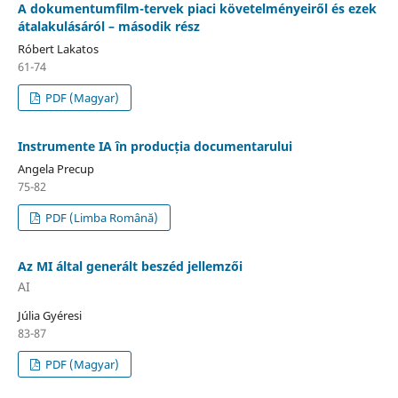
A dokumentumfilm-tervek piaci követelményeiről és ezek
átalakulásáról – második rész
Róbert Lakatos
61-74
PDF (Magyar)
Instrumente IA în producția documentarului
Angela Precup
75-82
PDF (Limba Română)
Az MI által generált beszéd jellemzői
AI
Júlia Gyéresi
83-87
PDF (Magyar)