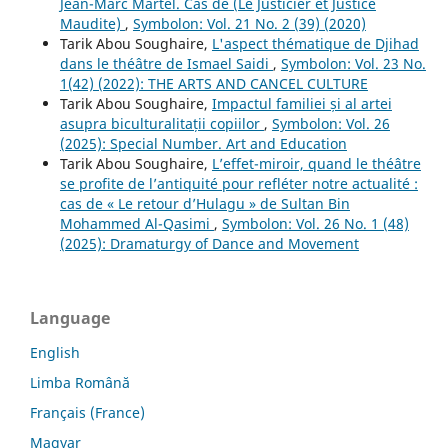
Jean-Marc Martel. Cas de (Le Justicier et Justice
Maudite)
,
Symbolon: Vol. 21 No. 2 (39) (2020)
Tarik Abou Soughaire,
L'aspect thématique de Djihad
dans le théâtre de Ismael Saidi
,
Symbolon: Vol. 23 No.
1(42) (2022): THE ARTS AND CANCEL CULTURE
Tarik Abou Soughaire,
Impactul familiei și al artei
asupra biculturalitații copiilor
,
Symbolon: Vol. 26
(2025): Special Number. Art and Education
Tarik Abou Soughaire,
L’effet-miroir, quand le théâtre
se profite de l’antiquité pour refléter notre actualité :
cas de « Le retour d’Hulagu » de Sultan Bin
Mohammed Al-Qasimi
,
Symbolon: Vol. 26 No. 1 (48)
(2025): Dramaturgy of Dance and Movement
Language
English
Limba Română
Français (France)
Magyar