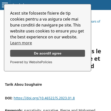
Symbolon
Acest site foloseste fisiere de tip
Home
/
Archives
/
cookies pentru a va asigura cele mai
Vol. 24 No. 1 (44) (2023): Târgu Mureș Theatre Scene - 60 Years of
bune conditii de navigare pe site. This
Dialogue and Artistic Performance
website uses cookies to ensure you get
/
Articles
the best experience on our website.
Learn more
Les strategies narratives dans le
De acord/I agree
texte néo-dramatique „Pierre et
Powered by WebsitePolicies
Mohamed” d’Adrien Candiard
Tarik Abou Soughaire
DOI:
https://doi.org/10.46522/S.2023.01.8
Keywords:
narrativity, narrative, Pierre and Mohamed,