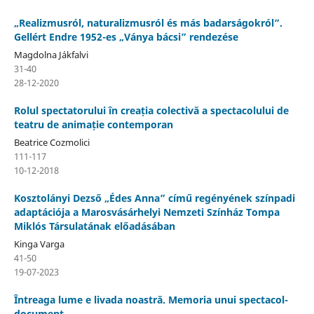
„Realizmusról, naturalizmusról és más badarságokról”.
Gellért Endre 1952-es „Ványa bácsi” rendezése
Magdolna Jákfalvi
31-40
28-12-2020
Rolul spectatorului în creația colectivă a spectacolului de
teatru de animație contemporan
Beatrice Cozmolici
111-117
10-12-2018
Kosztolányi Dezső „Édes Anna” című regényének színpadi
adaptációja a Marosvásárhelyi Nemzeti Színház Tompa
Miklós Társulatának előadásában
Kinga Varga
41-50
19-07-2023
Întreaga lume e livada noastră. Memoria unui spectacol-
document