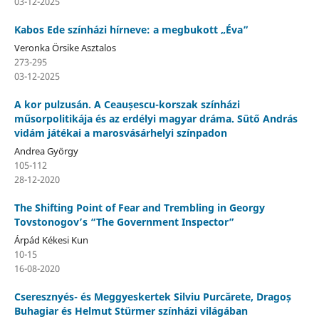
03-12-2025
Kabos Ede színházi hírneve: a megbukott „Éva”
Veronka Örsike Asztalos
273-295
03-12-2025
A kor pulzusán. A Ceaușescu-korszak színházi
műsorpolitikája és az erdélyi magyar dráma. Sütő András
vidám játékai a marosvásárhelyi színpadon
Andrea György
105-112
28-12-2020
The Shifting Point of Fear and Trembling in Georgy
Tovstonogov’s “The Government Inspector”
Árpád Kékesi Kun
10-15
16-08-2020
Cseresznyés- és Meggyeskertek Silviu Purcărete, Dragoș
Buhagiar és Helmut Stürmer színházi világában