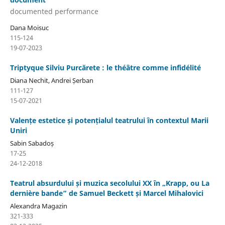
documented performance
Dana Moisuc
115-124
19-07-2023
Triptyque Silviu Purcărete : le théâtre comme infidélité
Diana Nechit, Andrei Șerban
111-127
15-07-2021
Valențe estetice și potențialul teatrului în contextul Marii
Uniri
Sabin Sabadoș
17-25
24-12-2018
Teatrul absurdului și muzica secolului XX în „Krapp, ou La
dernière bande” de Samuel Beckett și Marcel Mihalovici
Alexandra Magazin
321-333