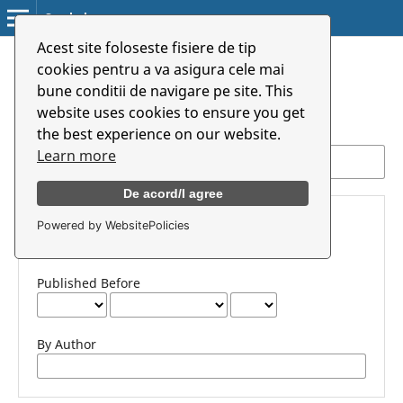
Symbolon
Acest site foloseste fisiere de tip
Home
/
Search
cookies pentru a va asigura cele mai
bune conditii de navigare pe site. This
Search
website uses cookies to ensure you get
the best experience on our website.
Learn more
De acord/I agree
Advanced filters
Published After
Powered by WebsitePolicies
Published Before
By Author