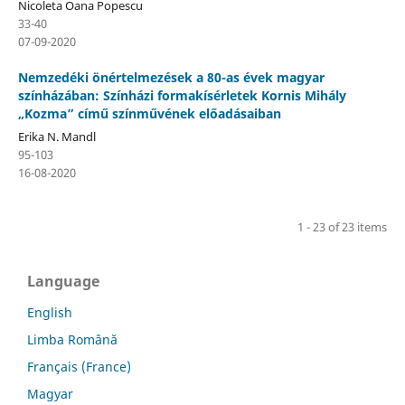
Nicoleta Oana Popescu
33-40
07-09-2020
Nemzedéki önértelmezések a 80-as évek magyar
színházában: Színházi formakísérletek Kornis Mihály
„Kozma” című színművének előadásaiban
Erika N. Mandl
95-103
16-08-2020
1 - 23 of 23 items
Language
English
Limba Română
Français (France)
Magyar