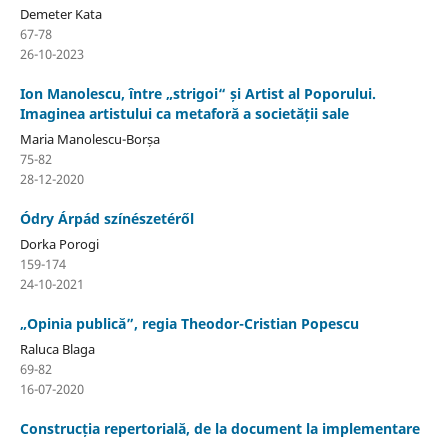
Demeter Kata
67-78
26-10-2023
Ion Manolescu, între „strigoi“ și Artist al Poporului.
Imaginea artistului ca metaforă a societății sale
Maria Manolescu-Borșa
75-82
28-12-2020
Ódry Árpád színészetéről
Dorka Porogi
159-174
24-10-2021
„Opinia publică”, regia Theodor-Cristian Popescu
Raluca Blaga
69-82
16-07-2020
Construcția repertorială, de la document la implementare