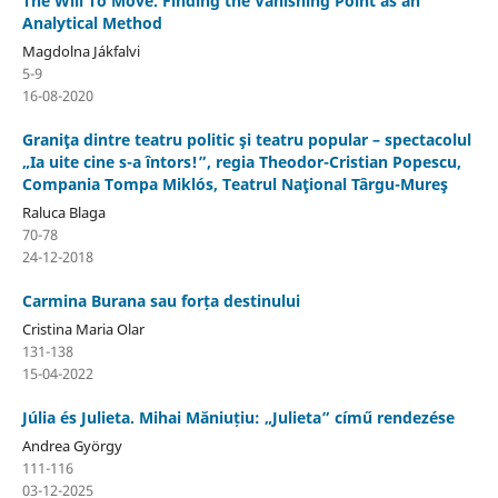
The Will To Move. Finding the Vanishing Point as an
Analytical Method
Magdolna Jákfalvi
5-9
16-08-2020
Graniţa dintre teatru politic şi teatru popular – spectacolul
„Ia uite cine s-a întors!”, regia Theodor-Cristian Popescu,
Compania Tompa Miklós, Teatrul Naţional Târgu-Mureş
Raluca Blaga
70-78
24-12-2018
Carmina Burana sau forța destinului
Cristina Maria Olar
131-138
15-04-2022
Júlia és Julieta. Mihai Măniuțiu: „Julieta” című rendezése
Andrea György
111-116
03-12-2025