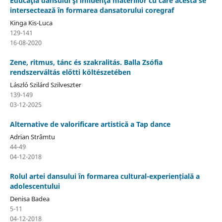
Educaţia dansului şi influenţa materiilor cu care acesta se
intersectează în formarea dansatorului coregraf
Kinga Kis-Luca
129-141
16-08-2020
Zene, ritmus, tánc és szakralitás. Balla Zsófia
rendszerváltás előtti költészetében
László Szilárd Szilveszter
139-149
03-12-2025
Alternative de valorificare artistică a Tap dance
Adrian Strâmtu
44-49
04-12-2018
Rolul artei dansului în formarea cultural-experiențială a
adolescentului
Denisa Badea
5-11
04-12-2018