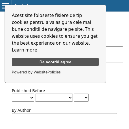
Symbolon
Acest site foloseste fisiere de tip
Home
/
Search
cookies pentru a va asigura cele mai
bune conditii de navigare pe site. This
Search
website uses cookies to ensure you get
the best experience on our website.
Learn more
De acord/I agree
Advanced filters
Published After
Powered by WebsitePolicies
Published Before
By Author