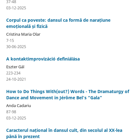
37-48
03-12-2025
Corpul ca poveste: dansul ca formă de narațiune
emoțională și fizică
Cristina Maria Olar
7-15
30-06-2025
A kontaktimprovizáció definiálása
Eszter Gál
223-234
24-10-2021
How to Do Things With(out?) Words - The Dramaturgy of
Dance and Movement in Jérôme Bel's “Gala”
Anda Cadariu
87-98
03-12-2025
Caracterul național în dansul cult, din secolul al XX-lea
până în prezent