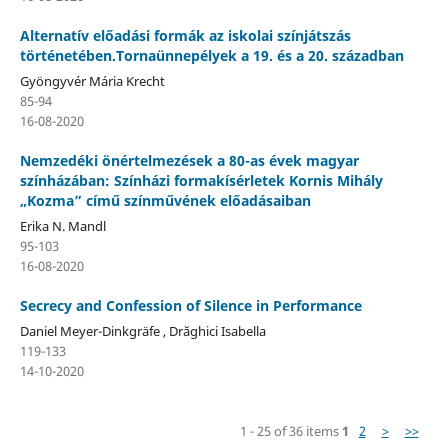
Alternatív előadási formák az iskolai színjátszás
történetében.Tornaünnepélyek a 19. és a 20. században
Gyöngyvér Mária Krecht
85-94
16-08-2020
Nemzedéki önértelmezések a 80-as évek magyar
színházában: Színházi formakísérletek Kornis Mihály
„Kozma” című színművének előadásaiban
Erika N. Mandl
95-103
16-08-2020
Secrecy and Confession of Silence in Performance
Daniel Meyer-Dinkgräfe , Drăghici Isabella
119-133
14-10-2020
1 - 25 of 36 items
1
2
>
>>