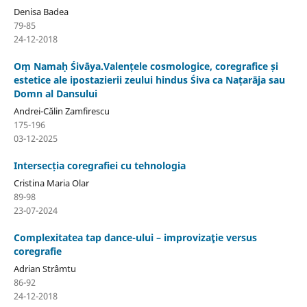
Denisa Badea
79-85
24-12-2018
Oṃ Namaḥ Śivāya.Valențele cosmologice, coregrafice și
estetice ale ipostazierii zeului hindus Śiva ca Naṭarāja sau
Domn al Dansului
Andrei-Călin Zamfirescu
175-196
03-12-2025
Intersecția coregrafiei cu tehnologia
Cristina Maria Olar
89-98
23-07-2024
Complexitatea tap dance-ului – improvizaţie versus
coregrafie
Adrian Strâmtu
86-92
24-12-2018