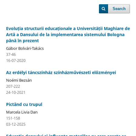
Search
Evoluția structurii educaționale a Universității Maghiare de
Artă a Dansului de la implementarea sistemului Bologna
până în prezent
Gábor Bolvári-Takács
37-46
16-07-2020
Az erdélyi táncszínház színházművészeti előzményei
Noémi Bezsán
207-222
24-10-2021
Pictând cu trupul
Marcela Livia Dan
151-158
03-12-2025