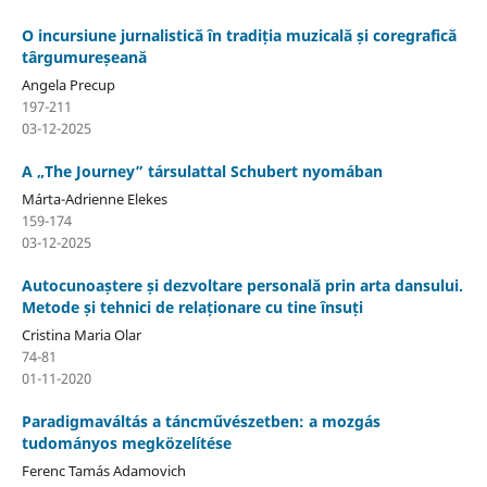
O incursiune jurnalistică în tradiția muzicală și coregrafică
târgumureșeană
Angela Precup
197-211
03-12-2025
A „The Journey” társulattal Schubert nyomában
Márta-Adrienne Elekes
159-174
03-12-2025
Autocunoaștere și dezvoltare personală prin arta dansului.
Metode și tehnici de relaționare cu tine însuți
Cristina Maria Olar
74-81
01-11-2020
Paradigmaváltás a táncművészetben: a mozgás
tudományos megközelítése
Ferenc Tamás Adamovich