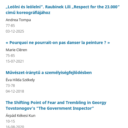
„Leölni és leölelni”. Raubinek Lili „Respect for the 23.000”
című koreográfiájához
Andrea Tompa
77-85
03-12-2025
« Pourquoi ne pourrait-on pas danser la peinture ? »
Marie Cléren
75-85
15-07-2021
Művészet-iránytű a személyiségfejlődésben
Éva Hilda Székely
73-78
04-12-2018
The Shifting Point of Fear and Trembling in Georgy
Tovstonogov’s “The Government Inspector”
Árpád Kékesi Kun
10-15
16-08-2020